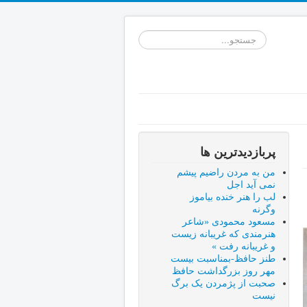
جستجو...
پربازدیدترین ها
من به مردن راضیم پیشم
نمی آید اجل
لب را هنر خنده بیاموز
وگرنه
مسعود محمودی «شاعر
هنرمندی که غریبانه زیست
و غریبانه رفت »
طنز حافظ-بمناسبت بیست
مهر روز بزرگداشت حافظ
صحبت از پژمردن یک برگ
نیست