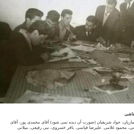
اریان، جواد شریفیان (صورت آن دیده نمی شود) آقای محمدی پور، آقای
نی، محمود غلامی. علیرضا قیاسی. باقر خسروی، نبی رفیعی، میلانی